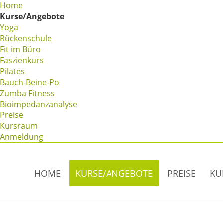
Home
Kurse/Angebote
Yoga
Rückenschule
Fit im Büro
Faszienkurs
Pilates
Bauch-Beine-Po
Zumba Fitness
Bioimpedanzanalyse
Preise
Kursraum
Anmeldung
Navigation
HOME
KURSE/ANGEBOTE
PREISE
KU
überspringen